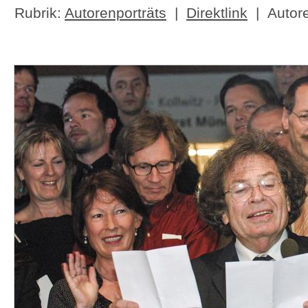
Rubrik:
Autorenporträts
|
Direktlink
| Autor