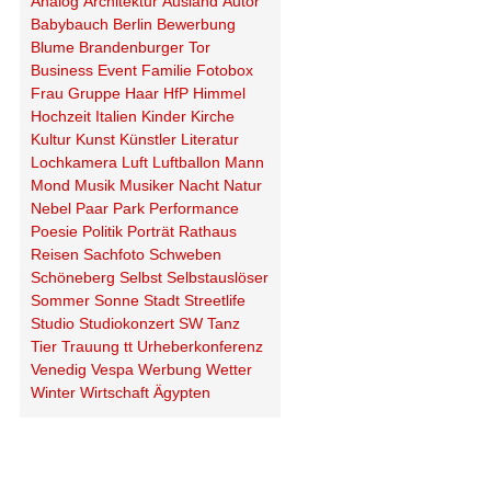
Analog
Architektur
Ausland
Autor
Babybauch
Berlin
Bewerbung
Blume
Brandenburger Tor
Business
Event
Familie
Fotobox
Frau
Gruppe
Haar
HfP
Himmel
Hochzeit
Italien
Kinder
Kirche
Kultur
Kunst
Künstler
Literatur
Lochkamera
Luft
Luftballon
Mann
Mond
Musik
Musiker
Nacht
Natur
Nebel
Paar
Park
Performance
Poesie
Politik
Porträt
Rathaus
Reisen
Sachfoto
Schweben
Schöneberg
Selbst
Selbstauslöser
Sommer
Sonne
Stadt
Streetlife
Studio
Studiokonzert
SW
Tanz
Tier
Trauung
tt
Urheberkonferenz
Venedig
Vespa
Werbung
Wetter
Winter
Wirtschaft
Ägypten