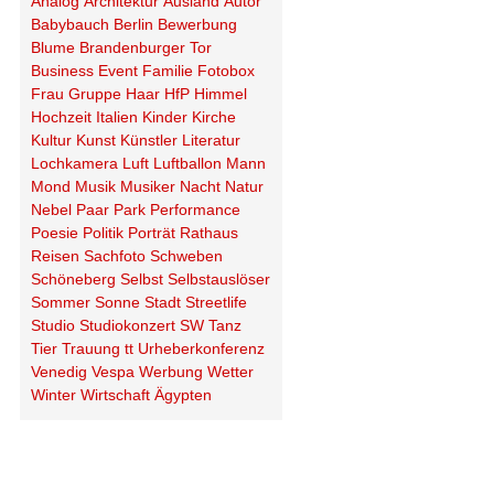
Analog
Architektur
Ausland
Autor
Babybauch
Berlin
Bewerbung
Blume
Brandenburger Tor
Business
Event
Familie
Fotobox
Frau
Gruppe
Haar
HfP
Himmel
Hochzeit
Italien
Kinder
Kirche
Kultur
Kunst
Künstler
Literatur
Lochkamera
Luft
Luftballon
Mann
Mond
Musik
Musiker
Nacht
Natur
Nebel
Paar
Park
Performance
Poesie
Politik
Porträt
Rathaus
Reisen
Sachfoto
Schweben
Schöneberg
Selbst
Selbstauslöser
Sommer
Sonne
Stadt
Streetlife
Studio
Studiokonzert
SW
Tanz
Tier
Trauung
tt
Urheberkonferenz
Venedig
Vespa
Werbung
Wetter
Winter
Wirtschaft
Ägypten