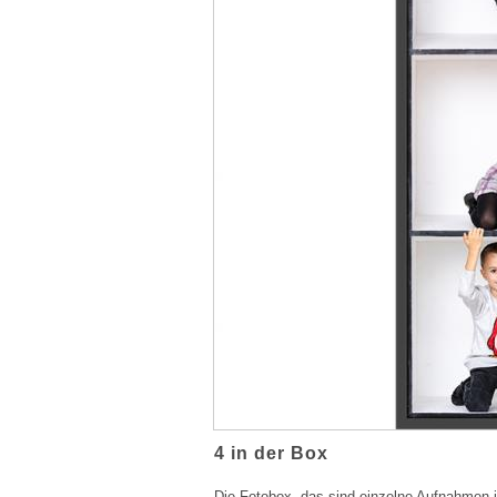
4 in der Box
Die Fotobox, das sind einzelne Aufnahmen 