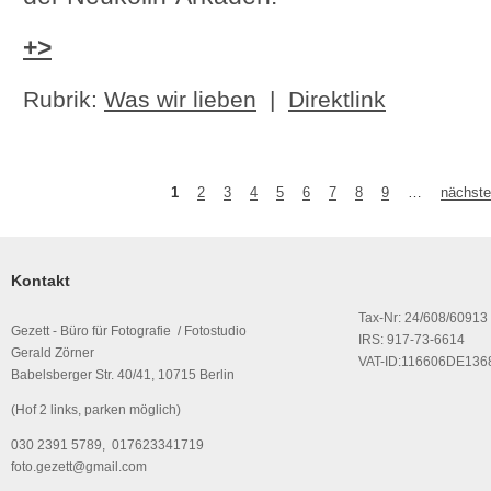
+>
Rubrik:
Was wir lieben
|
Direktlink
1
2
3
4
5
6
7
8
9
…
nächste
Seiten
Kontakt
Tax-Nr: 24/608/60913
Gezett - Büro für Fotografie / Fotostudio
IRS: 917-73-6614
Gerald Zörner
VAT-ID:116606DE136
Babelsberger Str. 40/41, 10715 Berlin
(Hof 2 links, parken möglich)
030 2391 5789, 017623341719
foto.gezett@gmail.com