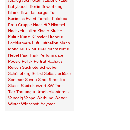
Analog
Architektur
Ausland
Autor
Babybauch
Berlin
Bewerbung
Blume
Brandenburger Tor
Business
Event
Familie
Fotobox
Frau
Gruppe
Haar
HfP
Himmel
Hochzeit
Italien
Kinder
Kirche
Kultur
Kunst
Künstler
Literatur
Lochkamera
Luft
Luftballon
Mann
Mond
Musik
Musiker
Nacht
Natur
Nebel
Paar
Park
Performance
Poesie
Politik
Porträt
Rathaus
Reisen
Sachfoto
Schweben
Schöneberg
Selbst
Selbstauslöser
Sommer
Sonne
Stadt
Streetlife
Studio
Studiokonzert
SW
Tanz
Tier
Trauung
tt
Urheberkonferenz
Venedig
Vespa
Werbung
Wetter
Winter
Wirtschaft
Ägypten