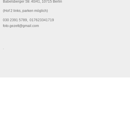
Babelsberger Str. 40/41, 10715 Berlin
(Hof 2 links, parken möglich)
030 2391 5789, 017623341719
foto.gezett@gmail.com
.