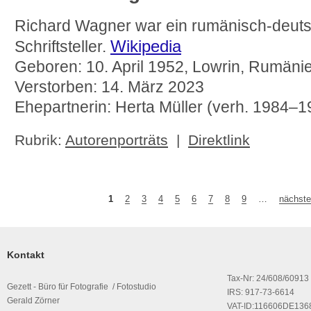
Richard Wagner war ein rumänisch-deut
Wikipedia
Schriftsteller.
Geboren: 10. April 1952, Lowrin, Rumäni
Verstorben: 14. März 2023
Ehepartnerin: Herta Müller (verh. 1984–1
Rubrik:
Autorenporträts
|
Direktlink
1
2
3
4
5
6
7
8
9
…
nächste
Seiten
Kontakt
Tax-Nr: 24/608/60913
Gezett - Büro für Fotografie / Fotostudio
IRS: 917-73-6614
Gerald Zörner
VAT-ID:116606DE136