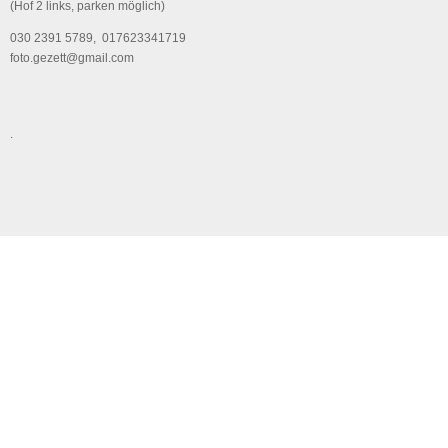
(Hof 2 links, parken möglich)
030 2391 5789, 017623341719
foto.gezett@gmail.com
.