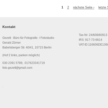
1
2
nächste Seite ›
letzte 
Seiten
Kontakt
Tax-Nr: 24/608/60913
Gezett - Büro für Fotografie / Fotostudio
IRS: 917-73-6614
Gerald Zörner
VAT-ID:116606DE136
Babelsberger Str. 40/41, 10715 Berlin
(Hof 2 links, parken möglich)
030 2391 5789, 017623341719
foto.gezett@gmail.com
.