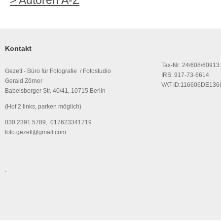
> Autoren A-Z
Kontakt
Tax-Nr: 24/608/60913
Gezett - Büro für Fotografie / Fotostudio
IRS: 917-73-6614
Gerald Zörner
VAT-ID:116606DE136
Babelsberger Str. 40/41, 10715 Berlin
(Hof 2 links, parken möglich)
030 2391 5789, 017623341719
foto.gezett@gmail.com
.