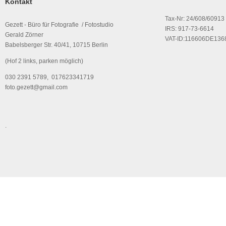
Kontakt
Tax-Nr: 24/608/60913
Gezett - Büro für Fotografie / Fotostudio
IRS: 917-73-6614
Gerald Zörner
VAT-ID:116606DE136
Babelsberger Str. 40/41, 10715 Berlin
(Hof 2 links, parken möglich)
030 2391 5789, 017623341719
foto.gezett@gmail.com
.