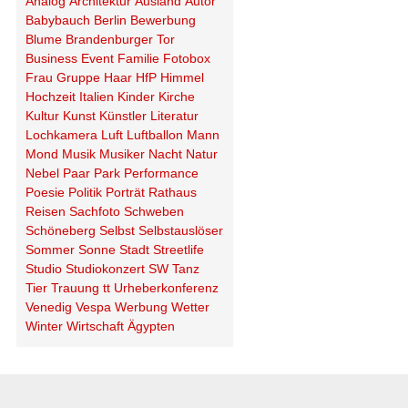
Analog
Architektur
Ausland
Autor
Babybauch
Berlin
Bewerbung
Blume
Brandenburger Tor
Business
Event
Familie
Fotobox
Frau
Gruppe
Haar
HfP
Himmel
Hochzeit
Italien
Kinder
Kirche
Kultur
Kunst
Künstler
Literatur
Lochkamera
Luft
Luftballon
Mann
Mond
Musik
Musiker
Nacht
Natur
Nebel
Paar
Park
Performance
Poesie
Politik
Porträt
Rathaus
Reisen
Sachfoto
Schweben
Schöneberg
Selbst
Selbstauslöser
Sommer
Sonne
Stadt
Streetlife
Studio
Studiokonzert
SW
Tanz
Tier
Trauung
tt
Urheberkonferenz
Venedig
Vespa
Werbung
Wetter
Winter
Wirtschaft
Ägypten