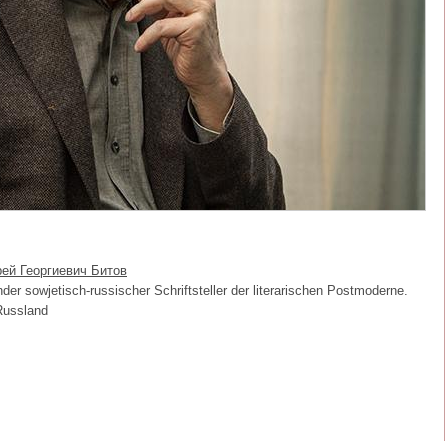
дрей Георгиевич Битов
der sowjetisch-russischer Schriftsteller der literarischen Postmoderne.
Russland