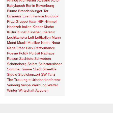
Analog
Architektur
Ausland
Autor
Babybauch
Berlin
Bewerbung
Blume
Brandenburger Tor
Business
Event
Familie
Fotobox
Frau
Gruppe
Haar
HfP
Himmel
Hochzeit
Italien
Kinder
Kirche
Kultur
Kunst
Künstler
Literatur
Lochkamera
Luft
Luftballon
Mann
Mond
Musik
Musiker
Nacht
Natur
Nebel
Paar
Park
Performance
Poesie
Politik
Porträt
Rathaus
Reisen
Sachfoto
Schweben
Schöneberg
Selbst
Selbstauslöser
Sommer
Sonne
Stadt
Streetlife
Studio
Studiokonzert
SW
Tanz
Tier
Trauung
tt
Urheberkonferenz
Venedig
Vespa
Werbung
Wetter
Winter
Wirtschaft
Ägypten