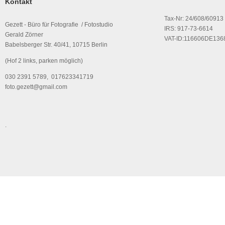
Kontakt
Tax-Nr: 24/608/60913
Gezett - Büro für Fotografie / Fotostudio
IRS: 917-73-6614
Gerald Zörner
VAT-ID:116606DE136
Babelsberger Str. 40/41, 10715 Berlin
(Hof 2 links, parken möglich)
030 2391 5789, 017623341719
foto.gezett@gmail.com
.