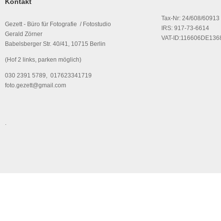
Kontakt
Tax-Nr: 24/608/60913
Gezett - Büro für Fotografie / Fotostudio
IRS: 917-73-6614
Gerald Zörner
VAT-ID:116606DE136
Babelsberger Str. 40/41, 10715 Berlin
(Hof 2 links, parken möglich)
030 2391 5789, 017623341719
foto.gezett@gmail.com
.