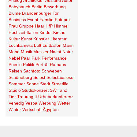
Analog
Architektur
Ausland
Autor
Babybauch
Berlin
Bewerbung
Blume
Brandenburger Tor
Business
Event
Familie
Fotobox
Frau
Gruppe
Haar
HfP
Himmel
Hochzeit
Italien
Kinder
Kirche
Kultur
Kunst
Künstler
Literatur
Lochkamera
Luft
Luftballon
Mann
Mond
Musik
Musiker
Nacht
Natur
Nebel
Paar
Park
Performance
Poesie
Politik
Porträt
Rathaus
Reisen
Sachfoto
Schweben
Schöneberg
Selbst
Selbstauslöser
Sommer
Sonne
Stadt
Streetlife
Studio
Studiokonzert
SW
Tanz
Tier
Trauung
tt
Urheberkonferenz
Venedig
Vespa
Werbung
Wetter
Winter
Wirtschaft
Ägypten