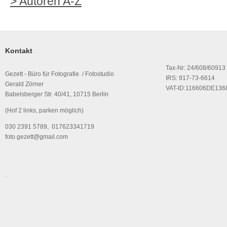
> Autoren A-Z
Kontakt
Tax-Nr: 24/608/60913
Gezett - Büro für Fotografie / Fotostudio
IRS: 917-73-6614
Gerald Zörner
VAT-ID:116606DE136
Babelsberger Str. 40/41, 10715 Berlin
(Hof 2 links, parken möglich)
030 2391 5789, 017623341719
foto.gezett@gmail.com
.