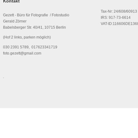
Kontakt
Tax-Nr: 24/608/60913
Gezett - Büro für Fotografie / Fotostudio
IRS: 917-73-6614
Gerald Zörner
VAT-ID:116606DE136
Babelsberger Str. 40/41, 10715 Berlin
(Hof 2 links, parken möglich)
030 2391 5789, 017623341719
foto.gezett@gmail.com
.