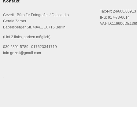
Kontakt
Tax-Nr: 24/608/60913
Gezett - Büro für Fotografie / Fotostudio
IRS: 917-73-6614
Gerald Zörner
VAT-ID:116606DE136
Babelsberger Str. 40/41, 10715 Berlin
(Hof 2 links, parken möglich)
030 2391 5789, 017623341719
foto.gezett@gmail.com
.