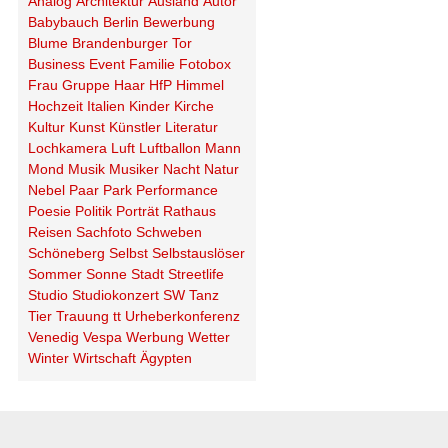
Analog
Architektur
Ausland
Autor
Babybauch
Berlin
Bewerbung
Blume
Brandenburger Tor
Business
Event
Familie
Fotobox
Frau
Gruppe
Haar
HfP
Himmel
Hochzeit
Italien
Kinder
Kirche
Kultur
Kunst
Künstler
Literatur
Lochkamera
Luft
Luftballon
Mann
Mond
Musik
Musiker
Nacht
Natur
Nebel
Paar
Park
Performance
Poesie
Politik
Porträt
Rathaus
Reisen
Sachfoto
Schweben
Schöneberg
Selbst
Selbstauslöser
Sommer
Sonne
Stadt
Streetlife
Studio
Studiokonzert
SW
Tanz
Tier
Trauung
tt
Urheberkonferenz
Venedig
Vespa
Werbung
Wetter
Winter
Wirtschaft
Ägypten