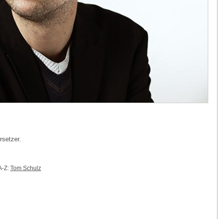
rsetzer.
A-Z:
Tom Schulz