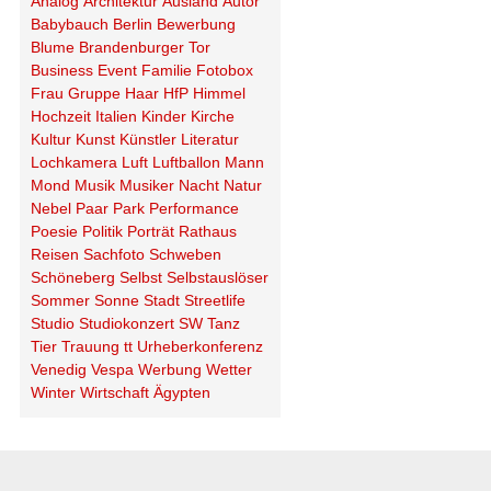
Analog
Architektur
Ausland
Autor
Babybauch
Berlin
Bewerbung
Blume
Brandenburger Tor
Business
Event
Familie
Fotobox
Frau
Gruppe
Haar
HfP
Himmel
Hochzeit
Italien
Kinder
Kirche
Kultur
Kunst
Künstler
Literatur
Lochkamera
Luft
Luftballon
Mann
Mond
Musik
Musiker
Nacht
Natur
Nebel
Paar
Park
Performance
Poesie
Politik
Porträt
Rathaus
Reisen
Sachfoto
Schweben
Schöneberg
Selbst
Selbstauslöser
Sommer
Sonne
Stadt
Streetlife
Studio
Studiokonzert
SW
Tanz
Tier
Trauung
tt
Urheberkonferenz
Venedig
Vespa
Werbung
Wetter
Winter
Wirtschaft
Ägypten