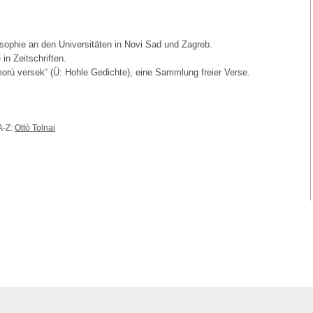
osophie an den Universitäten in Novi Sad und Zagreb.
 in Zeitschriften.
orú versek“ (Ü: Hohle Gedichte), eine Sammlung freier Verse.
A-Z:
Ottó Tolnai