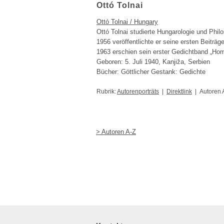
Ottó Tolnai
Ottó Tolnai / Hungary
Ottó Tolnai studierte Hungarologie und Phil
1956 veröffentlichte er seine ersten Beiträge
1963 erschien sein erster Gedichtband „Hom
Geboren: 5. Juli 1940, Kanjiža, Serbien
Bücher: Göttlicher Gestank: Gedichte
Rubrik:
Autorenporträts
|
Direktlink
| Autoren 
> Autoren A-Z