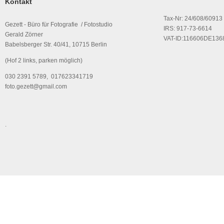
Kontakt
Tax-Nr: 24/608/60913
Gezett - Büro für Fotografie / Fotostudio
IRS: 917-73-6614
Gerald Zörner
VAT-ID:116606DE136
Babelsberger Str. 40/41, 10715 Berlin
(Hof 2 links, parken möglich)
030 2391 5789, 017623341719
foto.gezett@gmail.com
.