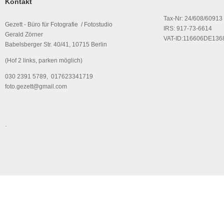
Kontakt
Tax-Nr: 24/608/60913
Gezett - Büro für Fotografie / Fotostudio
IRS: 917-73-6614
Gerald Zörner
VAT-ID:116606DE136
Babelsberger Str. 40/41, 10715 Berlin
(Hof 2 links, parken möglich)
030 2391 5789, 017623341719
foto.gezett@gmail.com
.