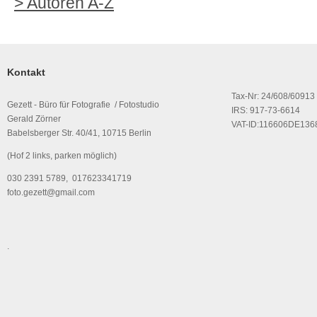
> Autoren A-Z
Kontakt
Tax-Nr: 24/608/60913
Gezett - Büro für Fotografie / Fotostudio
IRS: 917-73-6614
Gerald Zörner
VAT-ID:116606DE136
Babelsberger Str. 40/41, 10715 Berlin
(Hof 2 links, parken möglich)
030 2391 5789, 017623341719
foto.gezett@gmail.com
.