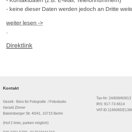
- Kontaktdaten (z.B. E-Mail, Telefonnummern)
- keine dieser Daten werden jedoch an Dritte wei
weiter lesen
->
.
Direktlink
Kontakt
Tax-Nr: 24/608/60913
Gezett - Büro für Fotografie / Fotostudio
IRS: 917-73-6614
Gerald Zörner
VAT-ID:116606DE136
Babelsberger Str. 40/41, 10715 Berlin
(Hof 2 links, parken möglich)