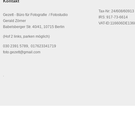
Kontakt
Tax-Nr: 24/608/60913
Gezett - Büro für Fotografie / Fotostudio
IRS: 917-73-6614
Gerald Zörner
VAT-ID:116606DE136
Babelsberger Str. 40/41, 10715 Berlin
(Hof 2 links, parken möglich)
030 2391 5789, 017623341719
foto.gezett@gmail.com
.