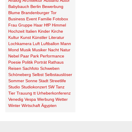
Analog
Architektur
Ausland
Autor
Babybauch
Berlin
Bewerbung
Blume
Brandenburger Tor
Business
Event
Familie
Fotobox
Frau
Gruppe
Haar
HfP
Himmel
Hochzeit
Italien
Kinder
Kirche
Kultur
Kunst
Künstler
Literatur
Lochkamera
Luft
Luftballon
Mann
Mond
Musik
Musiker
Nacht
Natur
Nebel
Paar
Park
Performance
Poesie
Politik
Porträt
Rathaus
Reisen
Sachfoto
Schweben
Schöneberg
Selbst
Selbstauslöser
Sommer
Sonne
Stadt
Streetlife
Studio
Studiokonzert
SW
Tanz
Tier
Trauung
tt
Urheberkonferenz
Venedig
Vespa
Werbung
Wetter
Winter
Wirtschaft
Ägypten