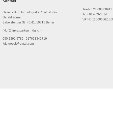
Kontakt
Tax-Nr: 24/608/60913
Gezett - Büro für Fotografie / Fotostudio
IRS: 917-73-6614
Gerald Zörner
VAT-ID:116606DE136
Babelsberger Str. 40/41, 10715 Berlin
(Hof 2 links, parken möglich)
030 2391 5789, 017623341719
foto.gezett@gmail.com
.