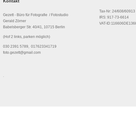
Kontakt
Tax-Nr: 24/608/60913
Gezett - Büro für Fotografie / Fotostudio
IRS: 917-73-6614
Gerald Zörner
VAT-ID:116606DE136
Babelsberger Str. 40/41, 10715 Berlin
(Hof 2 links, parken möglich)
030 2391 5789, 017623341719
foto.gezett@gmail.com
.