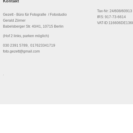
Kontakt
Tax-Nr: 24/608/60913
Gezett - Büro für Fotografie / Fotostudio
IRS: 917-73-6614
Gerald Zörner
VAT-ID:116606DE136
Babelsberger Str. 40/41, 10715 Berlin
(Hof 2 links, parken möglich)
030 2391 5789, 017623341719
foto.gezett@gmail.com
.