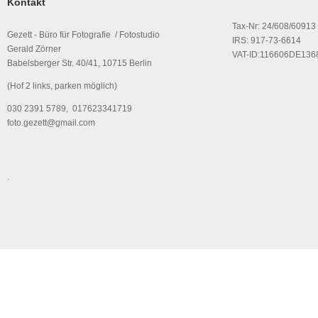
Kontakt
Tax-Nr: 24/608/60913
Gezett - Büro für Fotografie / Fotostudio
IRS: 917-73-6614
Gerald Zörner
VAT-ID:116606DE136
Babelsberger Str. 40/41, 10715 Berlin
(Hof 2 links, parken möglich)
030 2391 5789, 017623341719
foto.gezett@gmail.com
.