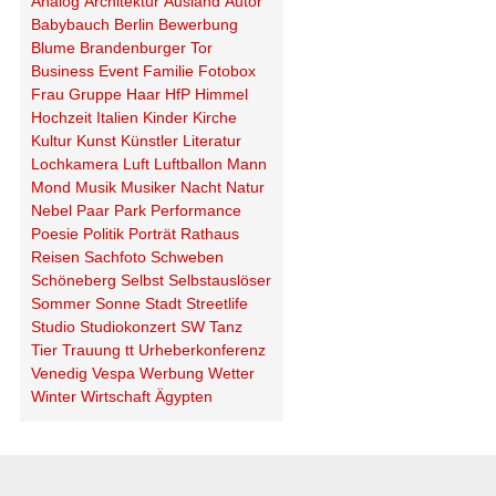
Analog
Architektur
Ausland
Autor
Babybauch
Berlin
Bewerbung
Blume
Brandenburger Tor
Business
Event
Familie
Fotobox
Frau
Gruppe
Haar
HfP
Himmel
Hochzeit
Italien
Kinder
Kirche
Kultur
Kunst
Künstler
Literatur
Lochkamera
Luft
Luftballon
Mann
Mond
Musik
Musiker
Nacht
Natur
Nebel
Paar
Park
Performance
Poesie
Politik
Porträt
Rathaus
Reisen
Sachfoto
Schweben
Schöneberg
Selbst
Selbstauslöser
Sommer
Sonne
Stadt
Streetlife
Studio
Studiokonzert
SW
Tanz
Tier
Trauung
tt
Urheberkonferenz
Venedig
Vespa
Werbung
Wetter
Winter
Wirtschaft
Ägypten