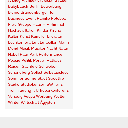
Analog
Architektur
Ausland
Autor
Babybauch
Berlin
Bewerbung
Blume
Brandenburger Tor
Business
Event
Familie
Fotobox
Frau
Gruppe
Haar
HfP
Himmel
Hochzeit
Italien
Kinder
Kirche
Kultur
Kunst
Künstler
Literatur
Lochkamera
Luft
Luftballon
Mann
Mond
Musik
Musiker
Nacht
Natur
Nebel
Paar
Park
Performance
Poesie
Politik
Porträt
Rathaus
Reisen
Sachfoto
Schweben
Schöneberg
Selbst
Selbstauslöser
Sommer
Sonne
Stadt
Streetlife
Studio
Studiokonzert
SW
Tanz
Tier
Trauung
tt
Urheberkonferenz
Venedig
Vespa
Werbung
Wetter
Winter
Wirtschaft
Ägypten