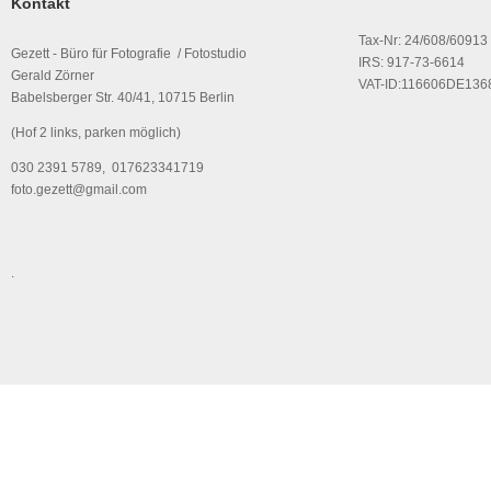
Kontakt
Tax-Nr: 24/608/60913
Gezett - Büro für Fotografie / Fotostudio
IRS: 917-73-6614
Gerald Zörner
VAT-ID:116606DE136
Babelsberger Str. 40/41, 10715 Berlin
(Hof 2 links, parken möglich)
030 2391 5789, 017623341719
foto.gezett@gmail.com
.