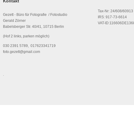
Kontakt
Tax-Nr: 24/608/60913
Gezett - Büro für Fotografie / Fotostudio
IRS: 917-73-6614
Gerald Zörner
VAT-ID:116606DE136
Babelsberger Str. 40/41, 10715 Berlin
(Hof 2 links, parken möglich)
030 2391 5789, 017623341719
foto.gezett@gmail.com
.