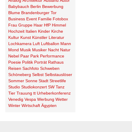
Analog
Architektur
Ausland
Autor
Babybauch
Berlin
Bewerbung
Blume
Brandenburger Tor
Business
Event
Familie
Fotobox
Frau
Gruppe
Haar
HfP
Himmel
Hochzeit
Italien
Kinder
Kirche
Kultur
Kunst
Künstler
Literatur
Lochkamera
Luft
Luftballon
Mann
Mond
Musik
Musiker
Nacht
Natur
Nebel
Paar
Park
Performance
Poesie
Politik
Porträt
Rathaus
Reisen
Sachfoto
Schweben
Schöneberg
Selbst
Selbstauslöser
Sommer
Sonne
Stadt
Streetlife
Studio
Studiokonzert
SW
Tanz
Tier
Trauung
tt
Urheberkonferenz
Venedig
Vespa
Werbung
Wetter
Winter
Wirtschaft
Ägypten