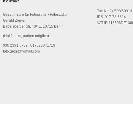
Kontakt
Tax-Nr: 24/608/60913
Gezett - Büro für Fotografie / Fotostudio
IRS: 917-73-6614
Gerald Zörner
VAT-ID:116606DE136
Babelsberger Str. 40/41, 10715 Berlin
(Hof 2 links, parken möglich)
030 2391 5789, 017623341719
foto.gezett@gmail.com
.