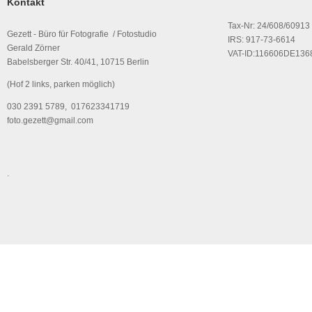
Kontakt
Tax-Nr: 24/608/60913
Gezett - Büro für Fotografie / Fotostudio
IRS: 917-73-6614
Gerald Zörner
VAT-ID:116606DE136
Babelsberger Str. 40/41, 10715 Berlin
(Hof 2 links, parken möglich)
030 2391 5789, 017623341719
foto.gezett@gmail.com
.