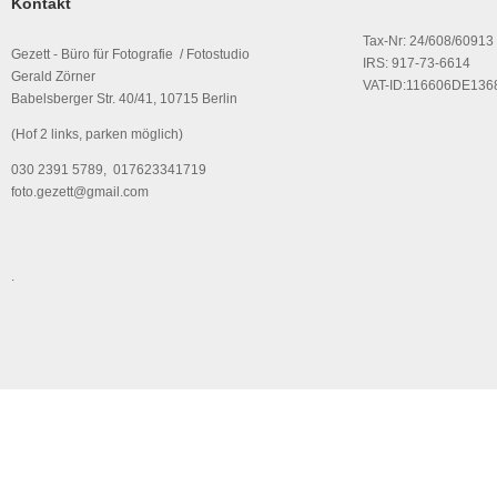
Kontakt
Tax-Nr: 24/608/60913
Gezett - Büro für Fotografie / Fotostudio
IRS: 917-73-6614
Gerald Zörner
VAT-ID:116606DE136
Babelsberger Str. 40/41, 10715 Berlin
(Hof 2 links, parken möglich)
030 2391 5789, 017623341719
foto.gezett@gmail.com
.