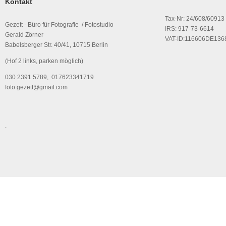
Kontakt
Tax-Nr: 24/608/60913
Gezett - Büro für Fotografie / Fotostudio
IRS: 917-73-6614
Gerald Zörner
VAT-ID:116606DE136
Babelsberger Str. 40/41, 10715 Berlin
(Hof 2 links, parken möglich)
030 2391 5789, 017623341719
foto.gezett@gmail.com
.