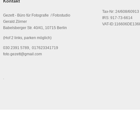
Kontakt
Tax-Nr: 24/608/60913
Gezett - Büro für Fotografie / Fotostudio
IRS: 917-73-6614
Gerald Zörner
VAT-ID:116606DE136
Babelsberger Str. 40/41, 10715 Berlin
(Hof 2 links, parken möglich)
030 2391 5789, 017623341719
foto.gezett@gmail.com
.