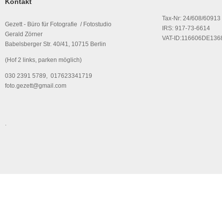
Kontakt
Tax-Nr: 24/608/60913
Gezett - Büro für Fotografie / Fotostudio
IRS: 917-73-6614
Gerald Zörner
VAT-ID:116606DE136
Babelsberger Str. 40/41, 10715 Berlin
(Hof 2 links, parken möglich)
030 2391 5789, 017623341719
foto.gezett@gmail.com
.