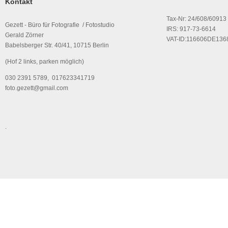
Kontakt
Tax-Nr: 24/608/60913
Gezett - Büro für Fotografie / Fotostudio
IRS: 917-73-6614
Gerald Zörner
VAT-ID:116606DE136
Babelsberger Str. 40/41, 10715 Berlin
(Hof 2 links, parken möglich)
030 2391 5789, 017623341719
foto.gezett@gmail.com
.