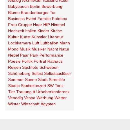
Analog
Architektur
Ausland
Autor
Babybauch
Berlin
Bewerbung
Blume
Brandenburger Tor
Business
Event
Familie
Fotobox
Frau
Gruppe
Haar
HfP
Himmel
Hochzeit
Italien
Kinder
Kirche
Kultur
Kunst
Künstler
Literatur
Lochkamera
Luft
Luftballon
Mann
Mond
Musik
Musiker
Nacht
Natur
Nebel
Paar
Park
Performance
Poesie
Politik
Porträt
Rathaus
Reisen
Sachfoto
Schweben
Schöneberg
Selbst
Selbstauslöser
Sommer
Sonne
Stadt
Streetlife
Studio
Studiokonzert
SW
Tanz
Tier
Trauung
tt
Urheberkonferenz
Venedig
Vespa
Werbung
Wetter
Winter
Wirtschaft
Ägypten