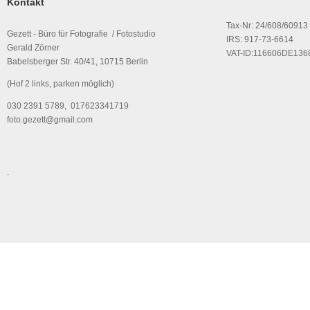
Kontakt
Tax-Nr: 24/608/60913
Gezett - Büro für Fotografie / Fotostudio
IRS: 917-73-6614
Gerald Zörner
VAT-ID:116606DE136
Babelsberger Str. 40/41, 10715 Berlin
(Hof 2 links, parken möglich)
030 2391 5789, 017623341719
foto.gezett@gmail.com
.