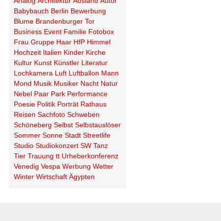
Analog
Architektur
Ausland
Autor
Babybauch
Berlin
Bewerbung
Blume
Brandenburger Tor
Business
Event
Familie
Fotobox
Frau
Gruppe
Haar
HfP
Himmel
Hochzeit
Italien
Kinder
Kirche
Kultur
Kunst
Künstler
Literatur
Lochkamera
Luft
Luftballon
Mann
Mond
Musik
Musiker
Nacht
Natur
Nebel
Paar
Park
Performance
Poesie
Politik
Porträt
Rathaus
Reisen
Sachfoto
Schweben
Schöneberg
Selbst
Selbstauslöser
Sommer
Sonne
Stadt
Streetlife
Studio
Studiokonzert
SW
Tanz
Tier
Trauung
tt
Urheberkonferenz
Venedig
Vespa
Werbung
Wetter
Winter
Wirtschaft
Ägypten