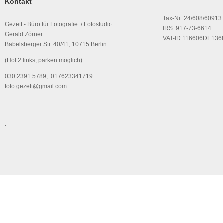
Kontakt
Tax-Nr: 24/608/60913
Gezett - Büro für Fotografie / Fotostudio
IRS: 917-73-6614
Gerald Zörner
VAT-ID:116606DE136
Babelsberger Str. 40/41, 10715 Berlin
(Hof 2 links, parken möglich)
030 2391 5789, 017623341719
foto.gezett@gmail.com
.