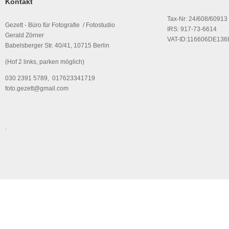
Kontakt
Tax-Nr: 24/608/60913
Gezett - Büro für Fotografie / Fotostudio
IRS: 917-73-6614
Gerald Zörner
VAT-ID:116606DE136
Babelsberger Str. 40/41, 10715 Berlin
(Hof 2 links, parken möglich)
030 2391 5789, 017623341719
foto.gezett@gmail.com
.