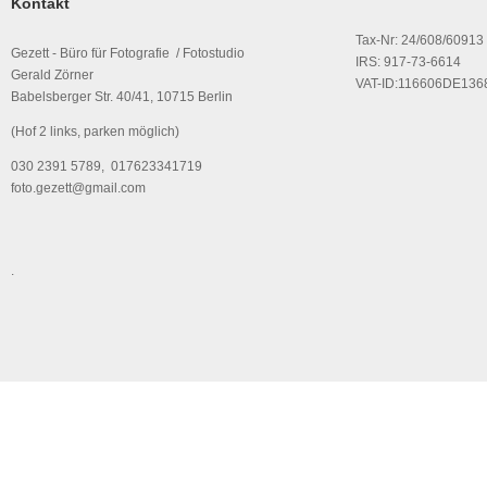
Kontakt
Tax-Nr: 24/608/60913
Gezett - Büro für Fotografie / Fotostudio
IRS: 917-73-6614
Gerald Zörner
VAT-ID:116606DE136
Babelsberger Str. 40/41, 10715 Berlin
(Hof 2 links, parken möglich)
030 2391 5789, 017623341719
foto.gezett@gmail.com
.