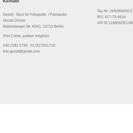
Kontakt
Tax-Nr: 24/608/60913
Gezett - Büro für Fotografie / Fotostudio
IRS: 917-73-6614
Gerald Zörner
VAT-ID:116606DE136
Babelsberger Str. 40/41, 10715 Berlin
(Hof 2 links, parken möglich)
030 2391 5789, 017623341719
foto.gezett@gmail.com
.