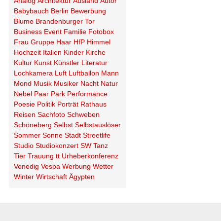
Analog
Architektur
Ausland
Autor
Babybauch
Berlin
Bewerbung
Blume
Brandenburger Tor
Business
Event
Familie
Fotobox
Frau
Gruppe
Haar
HfP
Himmel
Hochzeit
Italien
Kinder
Kirche
Kultur
Kunst
Künstler
Literatur
Lochkamera
Luft
Luftballon
Mann
Mond
Musik
Musiker
Nacht
Natur
Nebel
Paar
Park
Performance
Poesie
Politik
Porträt
Rathaus
Reisen
Sachfoto
Schweben
Schöneberg
Selbst
Selbstauslöser
Sommer
Sonne
Stadt
Streetlife
Studio
Studiokonzert
SW
Tanz
Tier
Trauung
tt
Urheberkonferenz
Venedig
Vespa
Werbung
Wetter
Winter
Wirtschaft
Ägypten